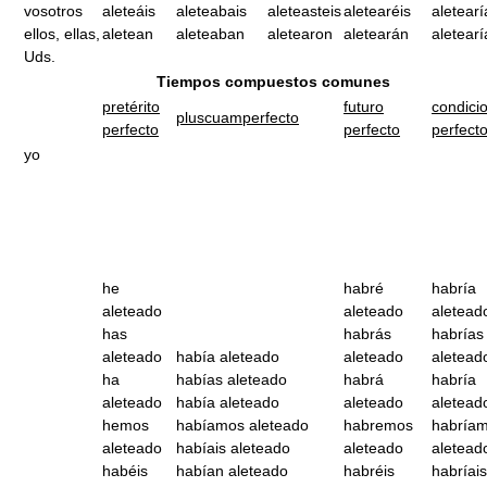
vosotros
aleteáis
aleteabais
aleteasteis
aletearéis
aletearí
ellos, ellas,
aletean
aleteaban
aletearon
aletearán
aletear
Uds.
Tiempos compuestos comunes
pretérito
futuro
condici
pluscuamperfecto
perfecto
perfecto
perfect
yo
he
habré
habría
aleteado
aleteado
aletead
has
habrás
habrías
aleteado
había aleteado
aleteado
aletead
ha
habías aleteado
habrá
habría
aleteado
había aleteado
aleteado
aletead
hemos
habíamos aleteado
habremos
habría
aleteado
habíais aleteado
aleteado
aletead
habéis
habían aleteado
habréis
habríais