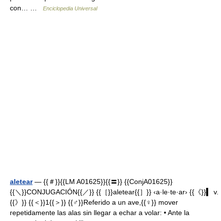
con… …
Enciclopedia Universal
aletear
— {{＃}}{{LM A01625}}{{〓}} {{ConjA01625}}
{{＼}}CONJUGACIÓN{{／}} {{［}}aletear{{］}} ‹a·le·te·ar› {{《}}▍ v.
{{》}} {{＜}}1{{＞}} {{♂}}Referido a un ave,{{♀}} mover
repetidamente las alas sin llegar a echar a volar: • Ante la