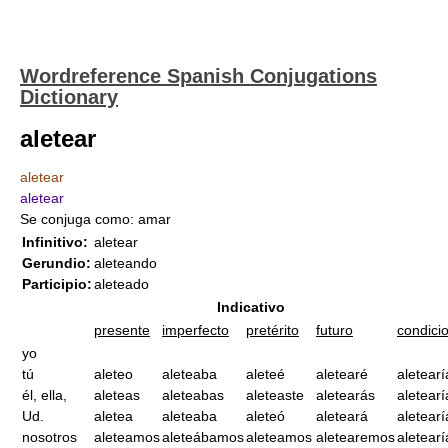
Wordreference Spanish Conjugations
Dictionary
aletear
aletear
aletear
Se conjuga como: amar
Infinitivo:
aletear
Gerundio:
aleteando
Participio:
aleteado
Indicativo
presente
imperfecto
pretérito
futuro
condici
yo
tú
aleteo
aleteaba
aleteé
aletearé
aletearí
él, ella,
aleteas
aleteabas
aleteaste
aletearás
aletearí
Ud.
aletea
aleteaba
aleteó
aleteará
aletearí
nosotros
aleteamos
aleteábamos
aleteamos
aletearemos
aletear