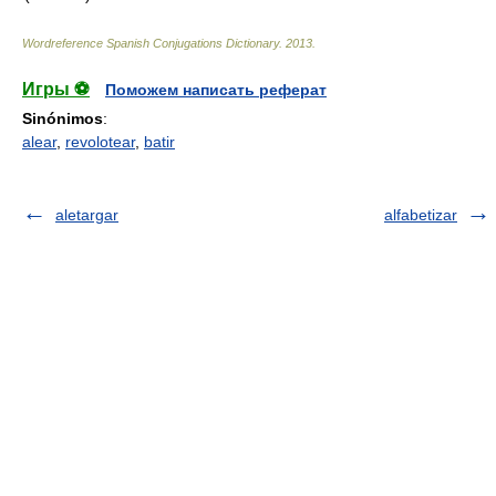
Wordreference Spanish Conjugations Dictionary
.
2013
.
Игры ⚽
Поможем написать реферат
Sinónimos
:
alear
,
revolotear
,
batir
aletargar
alfabetizar