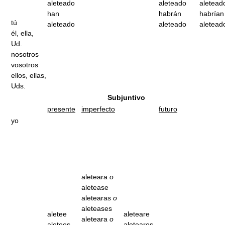
aleteado
aleteado
aletead
han
habrán
habrían
tú
aleteado
aleteado
aletead
él, ella,
Ud.
nosotros
vosotros
ellos, ellas,
Uds.
Subjuntivo
presente
imperfecto
futuro
yo
aleteara
o
aletease
aletearas
o
aleteases
aletee
aleteare
aleteara
o
aletees
aleteares