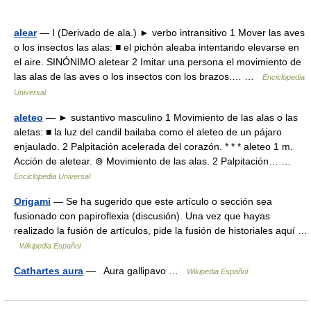
alear
— I (Derivado de ala.) ► verbo intransitivo 1 Mover las aves
o los insectos las alas: ■ el pichón aleaba intentando elevarse en
el aire. SINÓNIMO aletear 2 Imitar una persona el movimiento de
las alas de las aves o los insectos con los brazos.… …
Enciclopedia
Universal
aleteo
— ► sustantivo masculino 1 Movimiento de las alas o las
aletas: ■ la luz del candil bailaba como el aleteo de un pájaro
enjaulado. 2 Palpitación acelerada del corazón. * * * aleteo 1 m.
Acción de aletear. ⊚ Movimiento de las alas. 2 Palpitación… …
Enciclopedia Universal
Origami
— Se ha sugerido que este artículo o sección sea
fusionado con papiroflexia (discusión). Una vez que hayas
realizado la fusión de artículos, pide la fusión de historiales aquí …
Wikipedia Español
Cathartes aura
— Aura gallipavo …
Wikipedia Español