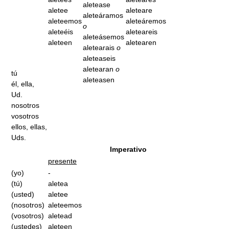
aletease
aletee
aleteare
aleteáramos
aleteemos
aleteáremos
o
aleteéis
aleteareis
aleteásemos
aleteen
aletearen
aletearais
o
aleteaseis
aletearan
o
tú
aleteasen
él, ella,
Ud.
nosotros
vosotros
ellos, ellas,
Uds.
Imperativo
presente
(yo)
-
(tú)
aletea
(usted)
aletee
(nosotros)
aleteemos
(vosotros)
aletead
(ustedes)
aleteen